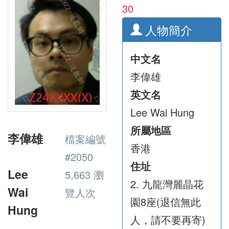
30
人物簡介
中文名
李偉雄
英文名
Lee Wai Hung
所屬地區
李偉雄
檔案編號
香港
#2050
住址
Lee
5,663 瀏
2. 九龍灣麗晶花
Wai
覽人次
園8座(退信無此
Hung
人，請不要再寄)