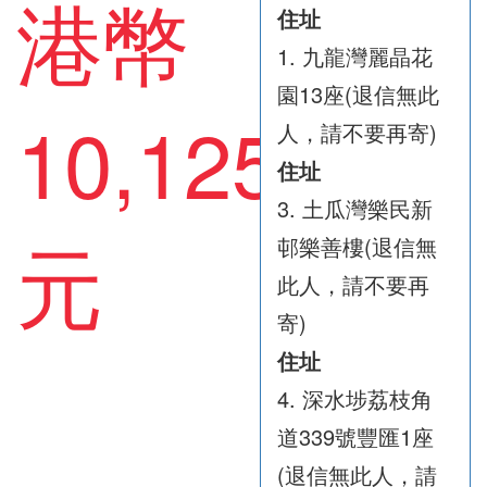
港幣
住址
1. 九龍灣麗晶花
園13座(退信無此
10,125
人，請不要再寄)
住址
3. 土瓜灣樂民新
元
邨樂善樓(退信無
此人，請不要再
寄)
住址
4. 深水埗荔枝角
道339號豐匯1座
(退信無此人，請