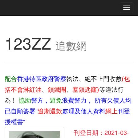
Tog
navi
123ZZ
追數網
配合
香港特區政府警察
執法、絶不上門收數
(包
括不會淋紅油
、
鎖鐵閘
、
塞鎖匙窿)
等違法行
為﹗
協助
警方，
避免
浪費警力，
所有欠債人均
已自願簽署"
逾期還款
處理及個人資料
網上
刊登
授權書"
刊登日期：2021-03-