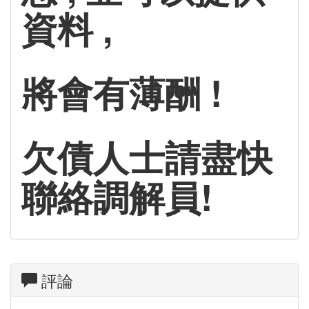
資料 ,
將會有薄酬 !
欠債人士請盡快
聯絡調解員!
評論