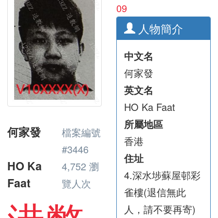
09
人物簡介
中文名
何家發
英文名
HO Ka Faat
所屬地區
何家發
檔案編號
香港
#3446
住址
HO Ka
4,752 瀏
4.深水埗蘇屋邨彩
Faat
覽人次
雀樓(退信無此
人，請不要再寄)