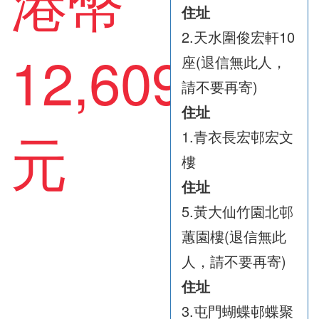
港幣
住址
2.天水圍俊宏軒10
12,609
座(退信無此人，
請不要再寄)
住址
元
1.青衣長宏邨宏文
樓
住址
5.黃大仙竹園北邨
蕙園樓(退信無此
人，請不要再寄)
住址
3.屯門蝴蝶邨蝶聚