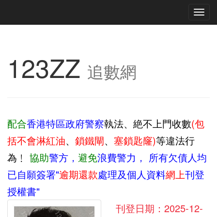
Tog
navi
123ZZ
追數網
配合
香港特區政府警察
執法、絶不上門收數
(包
括不會淋紅油
、
鎖鐵閘
、
塞鎖匙窿)
等違法行
為﹗
協助
警方，
避免
浪費警力，
所有欠債人均
已自願簽署"
逾期還款
處理及個人資料
網上
刊登
授權書"
刊登日期：2025-12-