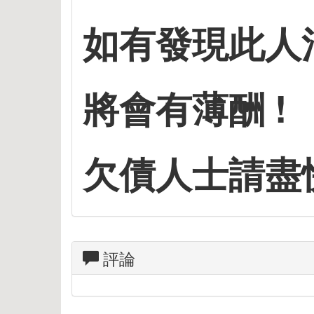
如有發現此人消
將會有薄酬 !
欠債人士請盡
評論