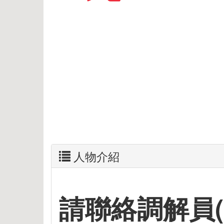
人物介紹
請聯絡調解員( 張先