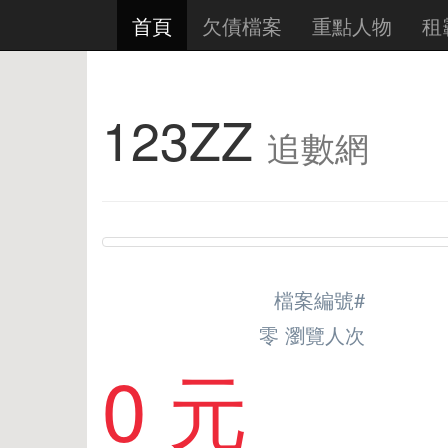
首頁
欠債檔案
重點人物
租
123ZZ
追數網
檔案編號#
零 瀏覽人次
0 元