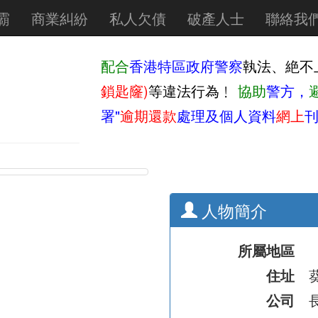
霸
商業糾紛
私人欠債
破產人士
聯絡我
配合
香港特區政府警察
執法、絶不
鎖匙窿)
等違法行為﹗
協助
警方，
署"
逾期還款
處理及個人資料
網上
刊
人物簡介
所屬地區
住址
公司