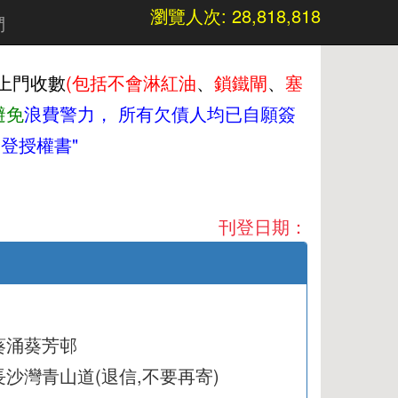
瀏覽人次: 28,818,818
們
上門收數
(包括不會淋紅油
、
鎖鐵閘
、
塞
避免
浪費警力，
所有欠債人均已自願簽
登授權書"
刊登日期：
葵涌葵芳邨
長沙灣青山道(退信,不要再寄)