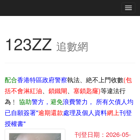
Tog
navi
123ZZ
追數網
配合
香港特區政府警察
執法、絶不上門收數
(包
括不會淋紅油
、
鎖鐵閘
、
塞鎖匙窿)
等違法行
為﹗
協助
警方，
避免
浪費警力，
所有欠債人均
已自願簽署"
逾期還款
處理及個人資料
網上
刊登
授權書"
刊登日期：2026-05-