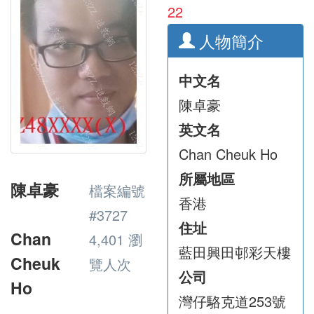
22
人物簡介
中文名
陳卓豪
英文名
Chan Cheuk Ho
所屬地區
陳卓豪
檔案編號
香港
#3727
住址
Chan
4,401 瀏
藍田興田邨彩天樓
Cheuk
覽人次
公司
Ho
灣仔駱克道253號