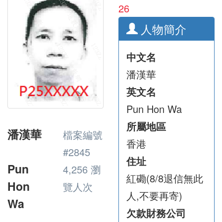
26
人物簡介
中文名
潘漢華
英文名
Pun Hon Wa
所屬地區
潘漢華
檔案編號
香港
#2845
住址
Pun
4,256 瀏
紅磡(8/8退信無此
Hon
覽人次
人,不要再寄)
Wa
欠款財務公司