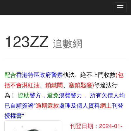
Tog
navi
123ZZ
追數網
配合
香港特區政府警察
執法、絶不上門收數
(包
括不會淋紅油
、
鎖鐵閘
、
塞鎖匙窿)
等違法行
為﹗
協助
警方，
避免
浪費警力，
所有欠債人均
已自願簽署"
逾期還款
處理及個人資料
網上
刊登
授權書"
刊登日期：2024-01-