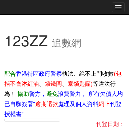
Tog
navi
123ZZ
追數網
配合
香港特區政府警察
執法、絶不上門收數
(包
括不會淋紅油
、
鎖鐵閘
、
塞鎖匙窿)
等違法行
為﹗
協助
警方，
避免
浪費警力，
所有欠債人均
已自願簽署"
逾期還款
處理及個人資料
網上
刊登
授權書"
刊登日期：