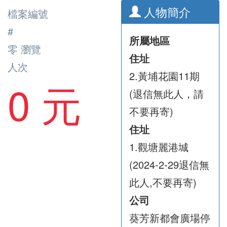
人物簡介
檔案編號
#
所屬地區
零 瀏覽
住址
人次
2.黃埔花園11期
0 元
(退信無此人，請
不要再寄)
住址
1.觀塘麗港城
(2024-2-29退信無
此人,不要再寄)
公司
葵芳新都會廣場停