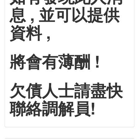
息 , 並可以提供
資料 ,
將會有薄酬 !
欠債人士請盡快
聯絡調解員!