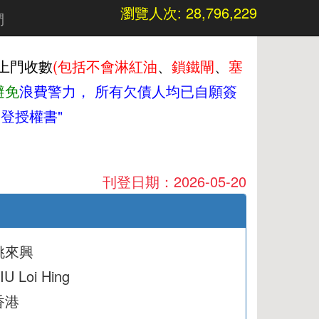
瀏覽人次: 28,796,229
們
上門收數
(包括不會淋紅油
、
鎖鐵閘
、
塞
避免
浪費警力，
所有欠債人均已自願簽
登授權書"
刊登日期：2026-05-20
姚來興
IU Loi Hing
香港