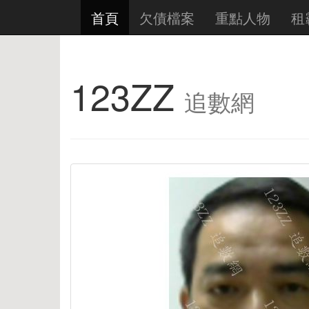
首頁
欠債檔案
重點人物
租
123ZZ
追數網