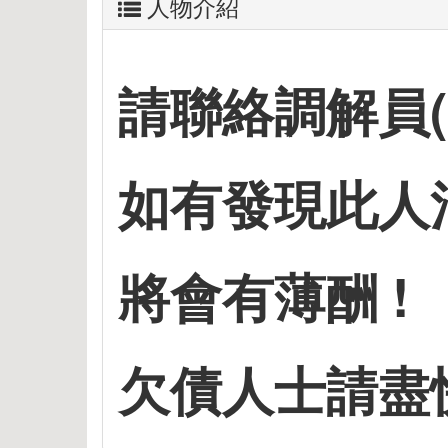
人物介紹
請聯絡調解員( 張先
如有發現此人消
將會有薄酬 !
欠債人士請盡