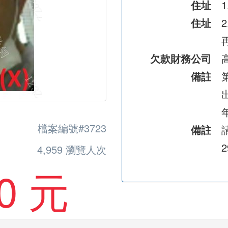
住址
住址
欠款財務公司
備註
檔案編號#3723
備註
2
4,959 瀏覽人次
0 元