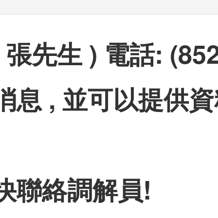
生 ) 電話: (852) 
息 , 並可以提供資料
快聯絡調解員!