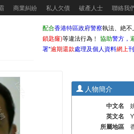
霸
商業糾紛
私人欠債
破產人士
聯絡我
配合
香港特區政府警察
執法、絶不
鎖匙窿)
等違法行為﹗
協助
警方，
署"
逾期還款
處理及個人資料
網上
刊
人物簡介
中文名
英文名
Y
所屬地區